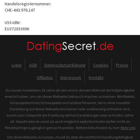
Handelsregisternummer:
CHE‑443.976.147
USt-IdNr:
EU372033696
Login
AGB
Datenschutzerklärung
Cookies
Preise
Affiliates
Impressum
Kontakt
Du musst mindestens 18 Jahre alt sein und in deinem Wohnort die Volljährigkeite
erreicht haben, um von dieser Webseite Gebrauch machen zu können. Alle Models,
Schauspielerinnen/Schauspieler und andere Personen, die in einer visuellen
Darstellung auf dieser Webseite erscheinen oder anderweitig enthalten sind,
waren zum Zeitpunkt der Erstellung solcher Darstellungen über achtzehn Jahre
alt. Sowohl dein Account als auch mögliche explizite Inhalte dürfen nicht an
Minderjährige zugänglich gemacht werden. Weitere Infos findest du hier:
Mehr info
Um diese Webseite zu nutzen, musst du über die rechtliche Handlungsfähigkeit